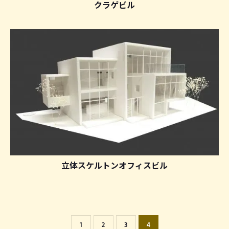
クラゲビル
立体スケルトンオフィスビル
1
2
3
4