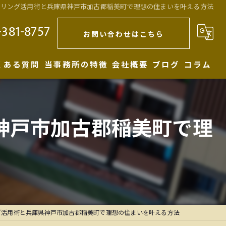
デリング活用術と兵庫県神戸市加古郡稲美町で理想の住まいを叶える方法
-381-8757
お問い合わせはこちら
くある質問
当事務所の特徴
会社概要
ブログ
コラム
注文住宅
代表あいさつ
神戸市加古郡稲美町で理
新築
店舗
リノベーション
一級建築士
グ活用術と兵庫県神戸市加古郡稲美町で理想の住まいを叶える方法