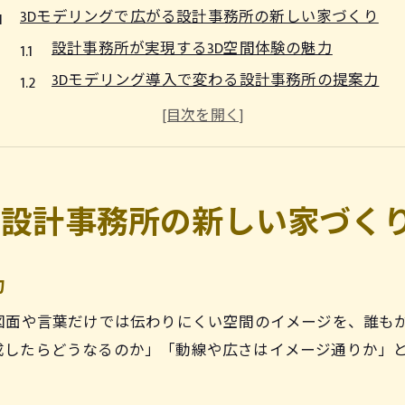
3Dモデリングで広がる設計事務所の新しい家づくり
設計事務所が実現する3D空間体験の魅力
3Dモデリング導入で変わる設計事務所の提案力
設計事務所ならではの3D活用法と安心感
設計事務所の3D技術で理想を形にする流れ
設計事務所選びで押さえたい3Dモデリングの強み
理想の住まい実現に設計事務所が果たす役割とは
る設計事務所の新しい家づく
設計事務所が叶える個性を重視した家づくり
設計事務所と3Dモデリングの相乗効果とは
力
設計事務所の専門性が生きる打ち合わせの進め方
図面や言葉だけでは伝わりにくい空間のイメージを、誰も
設計事務所の役割と安心できる家づくりの秘訣
成したらどうなるのか」「動線や広さはイメージ通りか」
設計事務所を活用した理想空間の実現プロセス
3D技術を活かした設計事務所選びのポイント