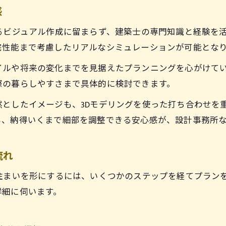
感
設計事務所の3Dモデリング活用事例を紹介
るビジュアル作成に留まらず、建築士の専門知識と経験を
設計事務所選びで重視したい地域性と信頼性
宅性能まで考慮したリアルなシミュレーションが可能とな
設計事務所が手がける多様な空間デザイン事例
ルや将来の変化までを見据えたプランニングを心がけてい
設計事務所の地域性を活かしたサポート体制
際の暮らしやすさまで具体的に検討できます。
最新3Dモデリング事例で見る理想空間の創り方
としたイメージも、3Dモデリングを使った打ち合わせを
設計事務所が手がけた最新3Dモデリング事例集
も、納得いくまで細部を調整できる安心感が、設計事務所
設計事務所の3D技術で実現した住まいの工夫
お問い合わせはこちら
設計事務所の3D事例で分かる空間活用アイデア
流れ
設計事務所活用で叶えた理想空間のポイント
設計事務所の3D可視化で変わる打ち合わせ体験
住まいを形にするには、いくつかのステップを経てプラン
詳細に伺います。