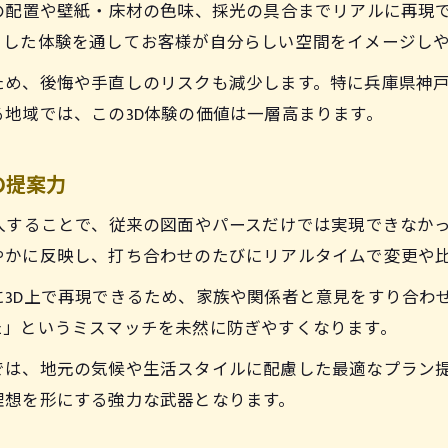
の配置や壁紙・床材の色味、採光の具合までリアルに再現
設計事務所選びで重視すべき3D技術の有無
うした体験を通してお客様が自分らしい空間をイメージし
設計事務所の経営理念と3D技術力を見極める
ため、後悔や手直しのリスクも減少します。特に兵庫県神
3Dモデリング対応設計事務所の評価ポイント
地域では、この3D体験の価値は一層高まります。
設計事務所選択で役職や実績もチェック
設計事務所の評判や3D対応力を調べるコツ
の提案力
設計事務所利用で叶う個性と機能のバランス住宅
入することで、従来の図面やパースだけでは実現できなかっ
設計事務所の提案力が生み出す唯一無二の住宅
やかに反映し、打ち合わせのたびにリアルタイムで変更や
設計事務所で実現する機能美と個性の調和
3D上で再現できるため、家族や関係者と意見をすり合わ
設計事務所活用で理想と住み心地を両立
た」というミスマッチを未然に防ぎやすくなります。
設計事務所の視点を活かした暮らしやすい設計
は、地元の気候や生活スタイルに配慮した最適なプラン提
設計事務所相談で得られる細やかな対応力
理想を形にする強力な武器となります。
兵庫・稲美町エリアで知っておきたい設計事務所の魅
設計事務所が地域密着で提案する家づくりの強み