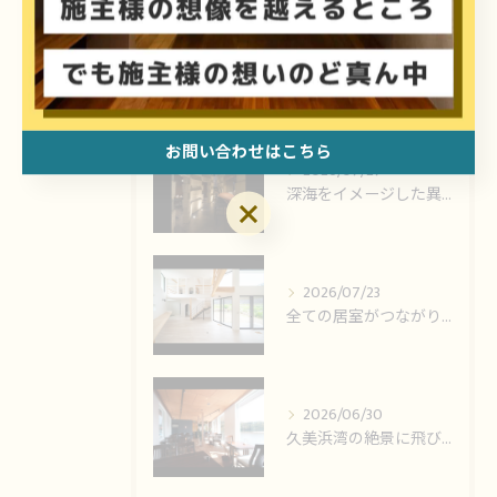
最近の投稿
Recent Posts
お問い合わせはこちら
2026/07/27
深海をイメージした異空間で、本格中華料理を、左官芸術と建築の...
2026/07/23
全ての居室がつながり河内長野の環境とつながるお家。
2026/06/30
久美浜湾の絶景に飛び込む空間、豪華客船で食事をしているような...