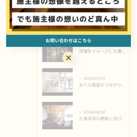
最近の投稿
Recent Posts
お問い合わせはこちら
2026/07/27
深海をイメージした異空間で、本格中華料理を、左官芸術と建築の...
2026/07/23
全ての居室がつながり河内長野の環境とつながるお家。
2026/06/30
久美浜湾の絶景に飛び込む空間、豪華客船で食事をしているような...